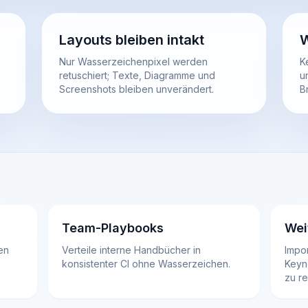
Layouts bleiben intakt
W
Nur Wasserzeichenpixel werden
K
retuschiert; Texte, Diagramme und
u
Screenshots bleiben unverändert.
B
Team-Playbooks
Wei
en
Verteile interne Handbücher in
Impor
konsistenter CI ohne Wasserzeichen.
Keyn
zu r