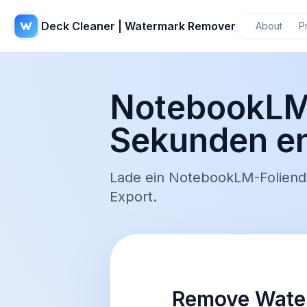
Deck Cleaner | Watermark Remover
About
P
NotebookLM
Sekunden en
Lade ein NotebookLM-Foliende
Export.
Remove Water