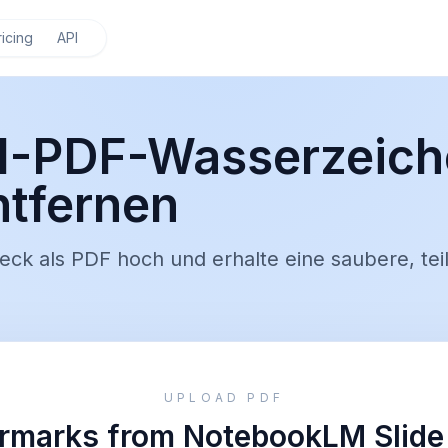
ricing
API
-PDF-Wasserzeiche
tfernen
ck als PDF hoch und erhalte eine saubere, tei
UPLOAD PDF
marks from NotebookLM Slide 