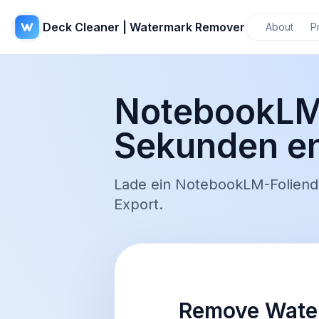
Deck Cleaner | Watermark Remover
About
P
NotebookLM
Sekunden en
Lade ein NotebookLM-Foliende
Export.
Remove Water