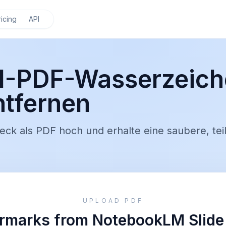
ricing
API
-PDF-Wasserzeiche
tfernen
ck als PDF hoch und erhalte eine saubere, tei
UPLOAD PDF
marks from NotebookLM Slide 