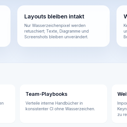
Layouts bleiben intakt
W
Nur Wasserzeichenpixel werden
K
retuschiert; Texte, Diagramme und
u
Screenshots bleiben unverändert.
B
Team-Playbooks
Wei
en
Verteile interne Handbücher in
Impor
konsistenter CI ohne Wasserzeichen.
Keyn
zu r