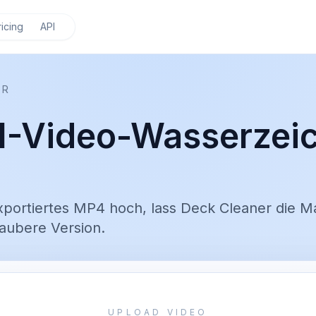
ricing
API
ER
-Video-Wasserzei
portiertes MP4 hoch, lass Deck Cleaner die M
saubere Version.
UPLOAD VIDEO