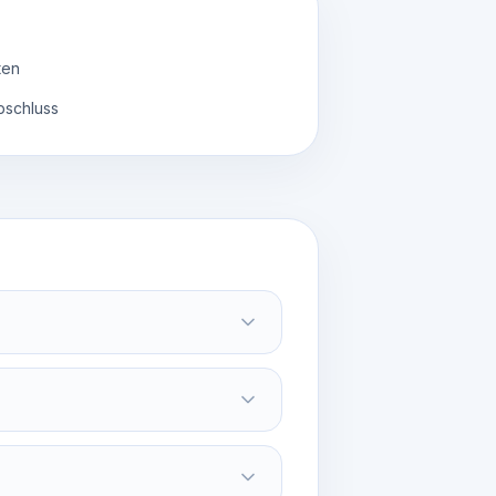
ten
bschluss