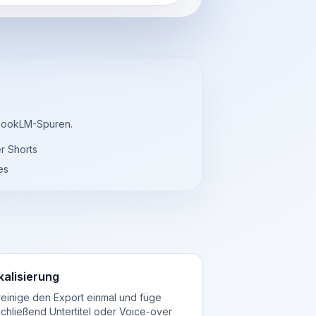
bookLM-Spuren.
er Shorts
es
kalisierung
einige den Export einmal und füge
chließend Untertitel oder Voice-over