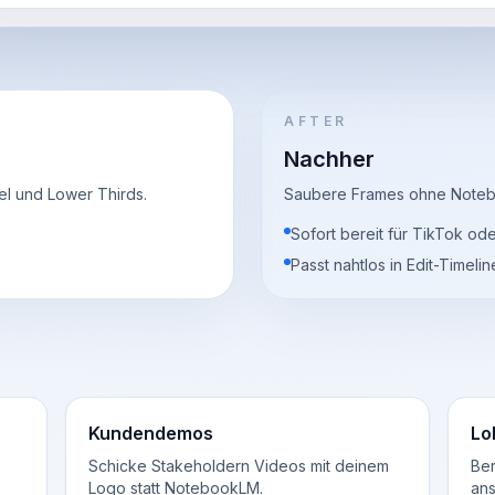
AFTER
Nachher
l und Lower Thirds.
Saubere Frames ohne Note
Sofort bereit für TikTok od
Passt nahtlos in Edit-Timelin
Kundendemos
Lo
Schicke Stakeholdern Videos mit deinem
Ber
Logo statt NotebookLM.
ans