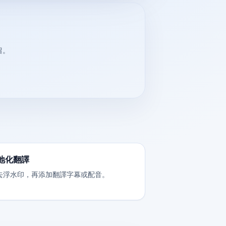
留。
地化翻譯
去浮水印，再添加翻譯字幕或配音。