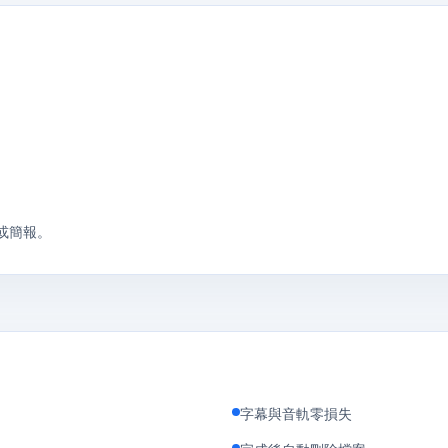
或簡報。
字幕與音軌零損失