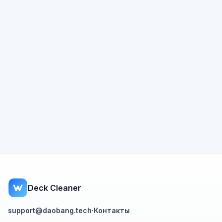
Deck Cleaner
support@daobang.tech
·
Контакты