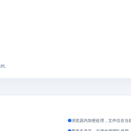
。
。
归档。
浏览器内加密处理，文件仅在当
界面多语言，方便全球团队使用