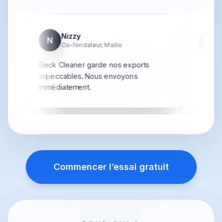
Nizzy
N
S
Co-fondateur, Mailio
Deck Cleaner garde nos exports
Uploads
fiable 
impeccables. Nous envoyons
immédiatement.
Commencer l’essai gratuit