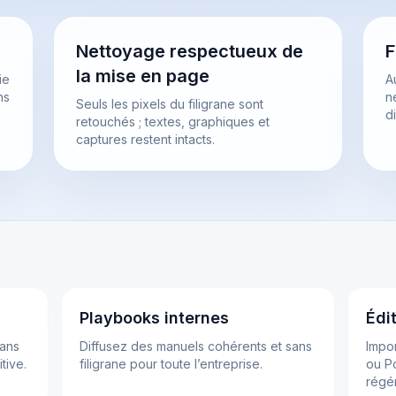
Nettoyage respectueux de
F
la mise en page
ie
Au
ns
n
Seuls les pixels du filigrane sont
d
retouchés ; textes, graphiques et
captures restent intacts.
Playbooks internes
Édi
ans
Diffusez des manuels cohérents et sans
Impo
tive.
filigrane pour toute l’entreprise.
ou Po
régé