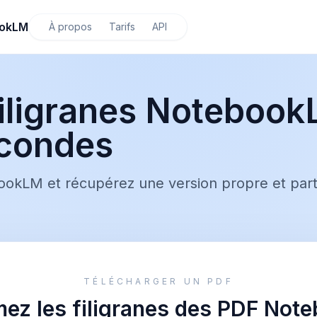
ookLM
À propos
Tarifs
API
filigranes Noteboo
econdes
okLM et récupérez une version propre et part
TÉLÉCHARGER UN PDF
mez les filigranes des PDF Not