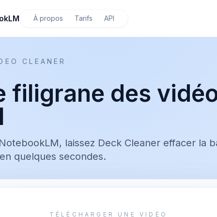
ookLM
À propos
Tarifs
API
DEO CLEANER
 filigrane des vidé
M
otebookLM, laissez Deck Cleaner effacer la ba
e en quelques secondes.
TÉLÉCHARGER UNE VIDÉO