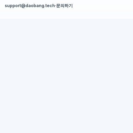
support@daobang.tech
·
문의하기
탐색
NotebookLM PDF 워터마크 제거
NotebookLM 영상 워터마크 제거
NotebookLM PDF→PPT 변환기
리소스
Deck Cleaner 소개
가격
API 문서
블로그
법적 고지
개인정보 처리방침
이용 약관
© 2026 Deck Cleaner