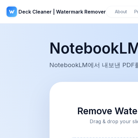
Deck Cleaner | Watermark Remover
About
P
Notebook
NotebookLM에서 내보낸 P
Remove Water
Drag & drop your sli