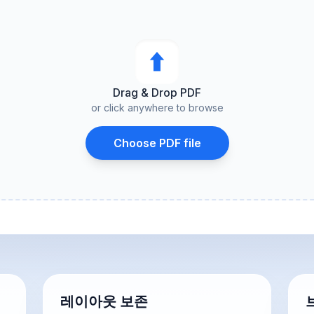
⬆︎
Drag & Drop PDF
or click anywhere to browse
Choose PDF file
레이아웃 보존