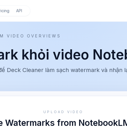
ricing
API
M VIDEO OVERVIEWS
rk khỏi video Not
ể Deck Cleaner làm sạch watermark và nhận lại
UPLOAD VIDEO
 Watermarks from NotebookL