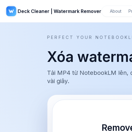
Deck Cleaner | Watermark Remover
About
P
PERFECT YOUR NOTEBOOKL
Xóa waterma
Tải MP4 từ NotebookLM lên, đ
vài giây.
Remove