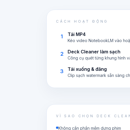
CÁCH HOẠT ĐỘNG
Tải MP4
1
Kéo video NotebookLM vào hoặc
Deck Cleaner làm sạch
2
Công cụ quét từng khung hình v
Tải xuống & đăng
3
Clip sạch watermark sẵn sàng ch
VÌ SAO CHỌN DECK CLEA
Không cần phần mềm dựng phim