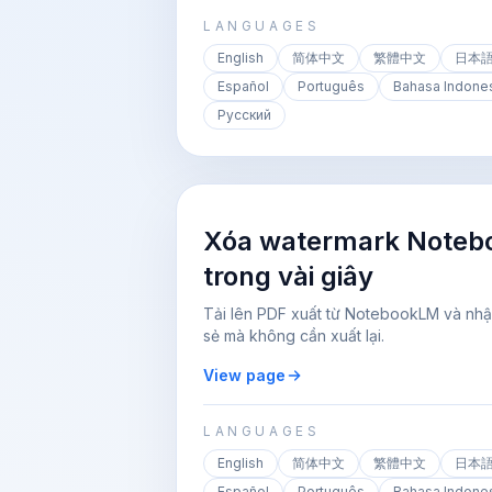
LANGUAGES
English
简体中文
繁體中文
日本
Español
Português
Bahasa Indone
Русский
Xóa watermark Noteb
trong vài giây
Tải lên PDF xuất từ NotebookLM và nhậ
sẻ mà không cần xuất lại.
View page
LANGUAGES
English
简体中文
繁體中文
日本
Español
Português
Bahasa Indone