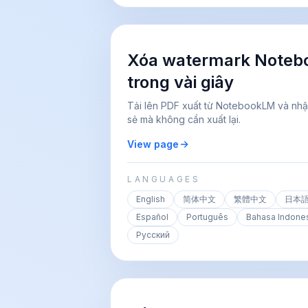
Xóa watermark Noteb
trong vài giây
Tải lên PDF xuất từ NotebookLM và nhậ
sẻ mà không cần xuất lại.
View page
LANGUAGES
English
简体中文
繁體中文
日本
Español
Português
Bahasa Indone
Русский