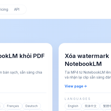
ricing
API
ookLM khỏi PDF
Xóa watermark 
NotebookLM
n bản sạch, sẵn sàng chia
Tải MP4 từ NotebookLM lên
và nhận lại clip sẵn sàng đăn
View page
LANGUAGES
語
Français
Deutsch
English
简体中文
繁體