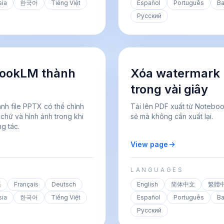
sia
한국어
Tiếng Việt
Español
Português
Ba
Русский
bookLM thành
Xóa watermark
trong vài giây
nh file PPTX có thể chỉnh
Tải lên PDF xuất từ Notebo
chữ và hình ảnh trong khi
sẻ mà không cần xuất lại.
g tác.
View page
LANGUAGES
語
Français
Deutsch
English
简体中文
繁體
sia
한국어
Tiếng Việt
Español
Português
Ba
Русский