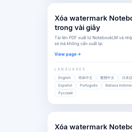
Xóa watermark Noteb
trong vài giây
Tải lên PDF xuất từ NotebookLM và nhậ
sẻ mà không cần xuất lại.
View page
LANGUAGES
English
简体中文
繁體中文
日本
Español
Português
Bahasa Indone
Русский
Xóa watermark Noteb