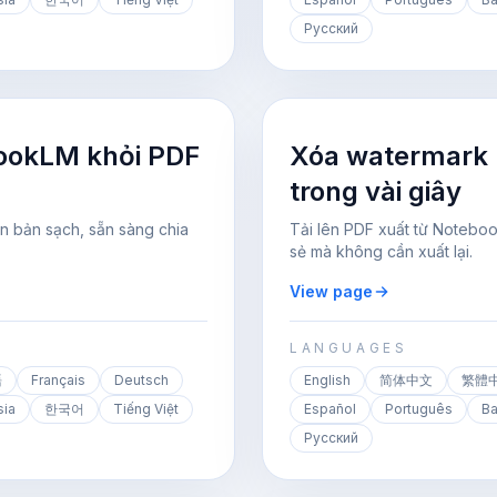
Русский
ookLM khỏi PDF
Xóa watermark
trong vài giây
n bản sạch, sẵn sàng chia
Tải lên PDF xuất từ Notebo
sẻ mà không cần xuất lại.
View page
LANGUAGES
語
Français
Deutsch
English
简体中文
繁體
sia
한국어
Tiếng Việt
Español
Português
Ba
Русский