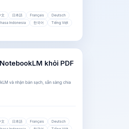
中文
日本語
Français
Deutsch
hasa Indonesia
한국어
Tiếng Việt
 NotebookLM khỏi PDF
okLM và nhận bản sạch, sẵn sàng chia
中文
日本語
Français
Deutsch
hasa Indonesia
한국어
Tiếng Việt