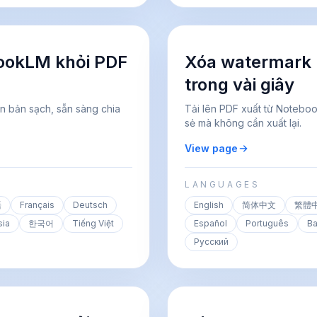
ookLM khỏi PDF
Xóa watermark
trong vài giây
n bản sạch, sẵn sàng chia
Tải lên PDF xuất từ Notebo
sẻ mà không cần xuất lại.
View page
LANGUAGES
語
Français
Deutsch
English
简体中文
繁體
sia
한국어
Tiếng Việt
Español
Português
Ba
Русский