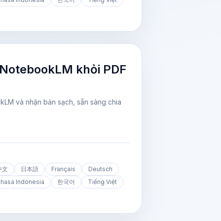
 NotebookLM khỏi PDF
okLM và nhận bản sạch, sẵn sàng chia
中文
日本語
Français
Deutsch
hasa Indonesia
한국어
Tiếng Việt