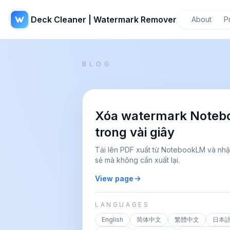
Deck Cleaner | Watermark Remover
About
P
BLOG
Xóa watermark Noteb
trong vài giây
Tải lên PDF xuất từ NotebookLM và nhậ
sẻ mà không cần xuất lại.
View page
LANGUAGES
English
简体中文
繁體中文
日本