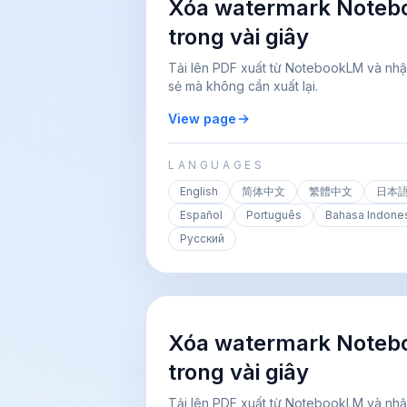
Xóa watermark Noteb
trong vài giây
Tải lên PDF xuất từ NotebookLM và nhậ
sẻ mà không cần xuất lại.
View page
LANGUAGES
English
简体中文
繁體中文
日本
Español
Português
Bahasa Indone
Русский
Xóa watermark Noteb
trong vài giây
Tải lên PDF xuất từ NotebookLM và nhậ