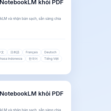
 NotebookLM khỏi PDF
okLM và nhận bản sạch, sẵn sàng chia
中文
日本語
Français
Deutsch
hasa Indonesia
한국어
Tiếng Việt
 NotebookLM khỏi PDF
okLM và nhận bản sạch, sẵn sàng chia