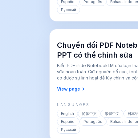
Español
Português
Bahasa Indone
Русский
Chuyển đổi PDF Note
PPT có thể chỉnh sửa
Biến PDF slide NotebookLM của bạn thà
sửa hoàn toàn. Giữ nguyên bố cục, font 
có được sự linh hoạt để tùy chỉnh và cộn
View page
LANGUAGES
English
简体中文
繁體中文
日本
Español
Português
Bahasa Indone
Русский