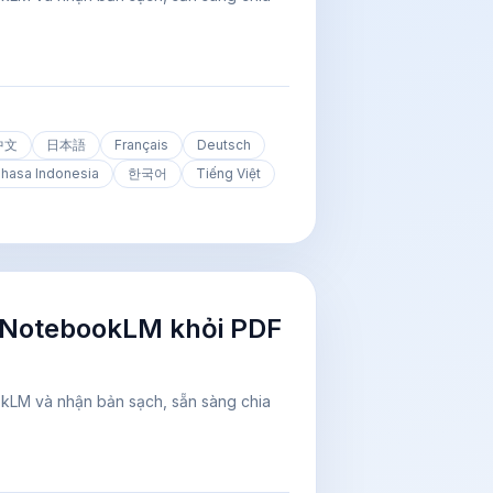
中文
日本語
Français
Deutsch
hasa Indonesia
한국어
Tiếng Việt
 NotebookLM khỏi PDF
okLM và nhận bản sạch, sẵn sàng chia