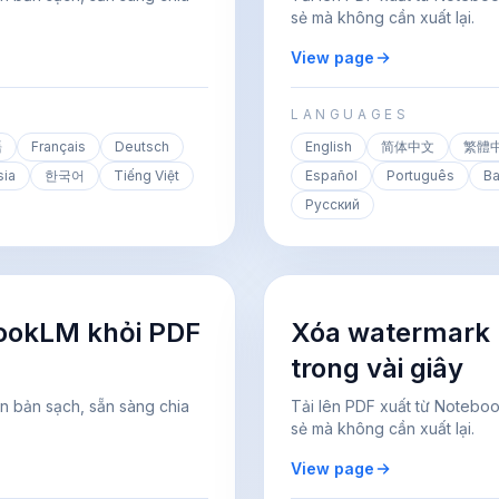
sẻ mà không cần xuất lại.
View page
LANGUAGES
語
Français
Deutsch
English
简体中文
繁體
sia
한국어
Tiếng Việt
Español
Português
Ba
Русский
ookLM khỏi PDF
Xóa watermark
trong vài giây
n bản sạch, sẵn sàng chia
Tải lên PDF xuất từ Notebo
sẻ mà không cần xuất lại.
View page