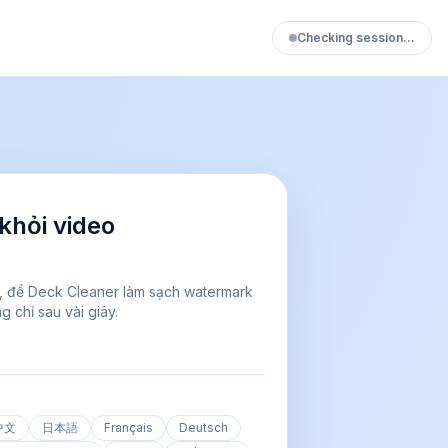
Checking session…
khỏi video
, để Deck Cleaner làm sạch watermark
g chỉ sau vài giây.
中文
日本語
Français
Deutsch