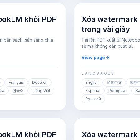
ookLM khỏi PDF
Xóa watermark
trong vài giây
n bản sạch, sẵn sàng chia
Tải lên PDF xuất từ Notebo
sẻ mà không cần xuất lại.
View page
LANGUAGES
語
Français
Deutsch
English
简体中文
繁體
sia
한국어
Tiếng Việt
Español
Português
Ba
Русский
ookLM khỏi PDF
Xóa watermark