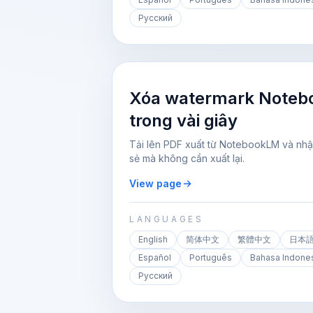
Русский
Xóa watermark Noteb
trong vài giây
Tải lên PDF xuất từ NotebookLM và nhậ
sẻ mà không cần xuất lại.
View page
LANGUAGES
English
简体中文
繁體中文
日本
Español
Português
Bahasa Indone
Русский