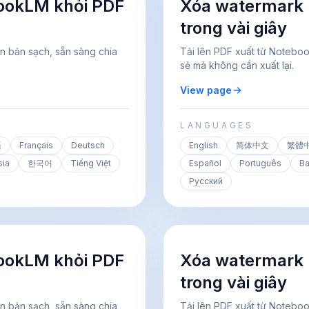
ookLM khỏi PDF
Xóa watermark
trong vài giây
n bản sạch, sẵn sàng chia
Tải lên PDF xuất từ Notebo
sẻ mà không cần xuất lại.
View page
LANGUAGES
語
Français
Deutsch
English
简体中文
繁體
sia
한국어
Tiếng Việt
Español
Português
Ba
Русский
ookLM khỏi PDF
Xóa watermark
trong vài giây
n bản sạch, sẵn sàng chia
Tải lên PDF xuất từ Notebo