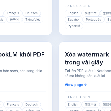
LANGUAGES
語
Français
Deutsch
English
简体中文
繁體
sia
한국어
Tiếng Việt
Español
Português
Ba
Русский
ookLM khỏi PDF
Xóa watermark
trong vài giây
n bản sạch, sẵn sàng chia
Tải lên PDF xuất từ Notebo
sẻ mà không cần xuất lại.
View page
LANGUAGES
語
Français
Deutsch
English
简体中文
繁體
sia
한국어
Tiếng Việt
Español
Português
Ba