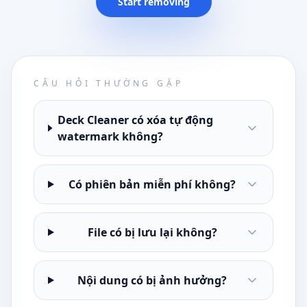
Start removing
CÂU HỎI THƯỜNG GẶP
Deck Cleaner có xóa tự động
watermark không?
Có phiên bản miễn phí không?
File có bị lưu lại không?
Nội dung có bị ảnh hưởng?