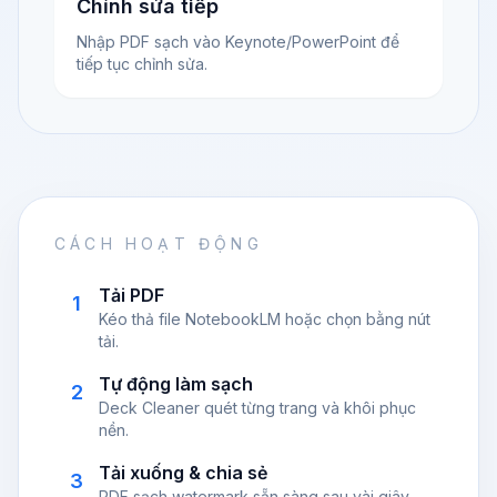
Chỉnh sửa tiếp
Nhập PDF sạch vào Keynote/PowerPoint để
tiếp tục chỉnh sửa.
CÁCH HOẠT ĐỘNG
Tải PDF
1
Kéo thả file NotebookLM hoặc chọn bằng nút
tải.
Tự động làm sạch
2
Deck Cleaner quét từng trang và khôi phục
nền.
Tải xuống & chia sẻ
3
PDF sạch watermark sẵn sàng sau vài giây.