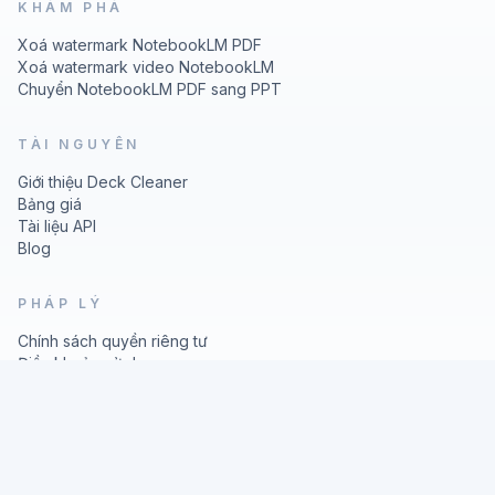
KHÁM PHÁ
Xoá watermark NotebookLM PDF
Xoá watermark video NotebookLM
Chuyển NotebookLM PDF sang PPT
TÀI NGUYÊN
Giới thiệu Deck Cleaner
Bảng giá
Tài liệu API
Blog
PHÁP LÝ
Chính sách quyền riêng tư
Điều khoản sử dụng
© 2026 Deck Cleaner
Nano
Banana
Image