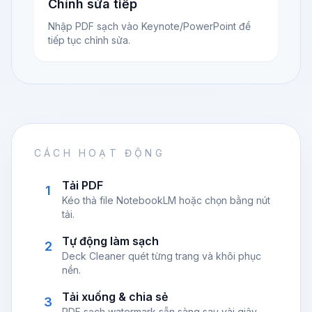
Chỉnh sửa tiếp
Nhập PDF sạch vào Keynote/PowerPoint để
tiếp tục chỉnh sửa.
CÁCH HOẠT ĐỘNG
Tải PDF
1
Kéo thả file NotebookLM hoặc chọn bằng nút
tải.
Tự động làm sạch
2
Deck Cleaner quét từng trang và khôi phục
nền.
Tải xuống & chia sẻ
3
PDF sạch watermark sẵn sàng sau vài giây.