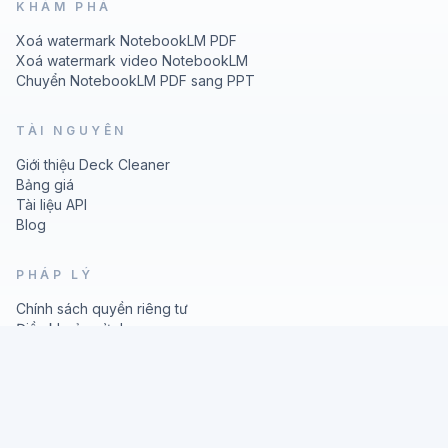
KHÁM PHÁ
Xoá watermark NotebookLM PDF
Xoá watermark video NotebookLM
Chuyển NotebookLM PDF sang PPT
TÀI NGUYÊN
Giới thiệu Deck Cleaner
Bảng giá
Tài liệu API
Blog
PHÁP LÝ
Chính sách quyền riêng tư
Điều khoản sử dụng
© 2026 Deck Cleaner
Nano
Banana
Image