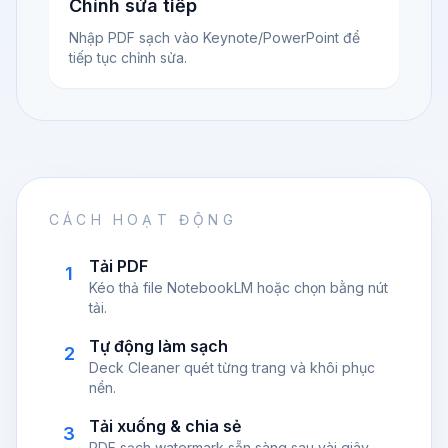
Chỉnh sửa tiếp
Nhập PDF sạch vào Keynote/PowerPoint để
tiếp tục chỉnh sửa.
CÁCH HOẠT ĐỘNG
Tải PDF
1
Kéo thả file NotebookLM hoặc chọn bằng nút
tải.
Tự động làm sạch
2
Deck Cleaner quét từng trang và khôi phục
nền.
Tải xuống & chia sẻ
3
PDF sạch watermark sẵn sàng sau vài giây.